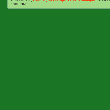
2010 - 2012 (c)
Счетоводна кантора "СИАТ" - Пловдив
.
Всички п
посещения