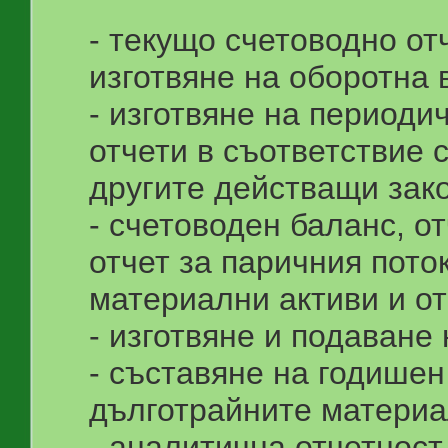
- текущо счетоводно от
изготвяне на оборотна
- изготвяне на период
отчети в съответствие 
другите действащи зак
- счетоводен баланс, от
отчет за паричния пото
материални активи и от
- изготвяне и подаване
- съставяне на годише
дълготрайните материа
- аналитична отчетност